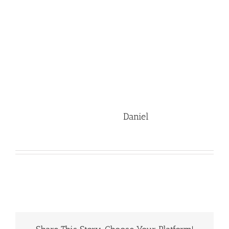
J’espère que cette petite visite vous a plu !
J’en profite pour remercier
Daniel
pour ses
photos !