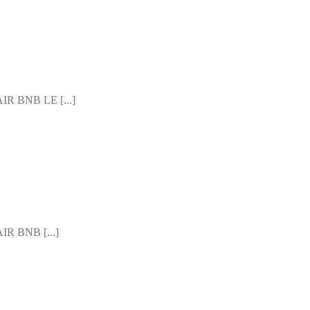
BNB LE [...]
 BNB [...]