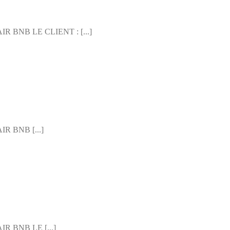
NB LE CLIENT : [...]
 BNB [...]
BNB LE [...]